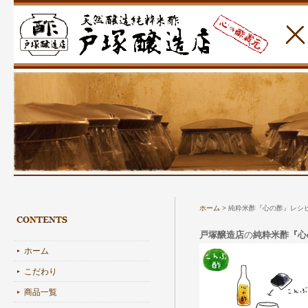
ホーム
>
純粋米酢『心の酢』レシ
戸塚醸造店
の
純粋米酢『心
ホーム
こだわり
商品一覧